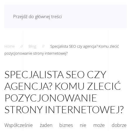
AGNIESZKA JAMRÓG
Przejdź do głównej treści
Home
Blog
Specjalista SEO czy agencja? Komu zlecić
pozycjonowanie strony internetowej?
SPECJALISTA SEO CZY
AGENCJA? KOMU ZLECIĆ
POZYCJONOWANIE
STRONY INTERNETOWEJ?
Współcześnie żaden biznes nie może dobrze