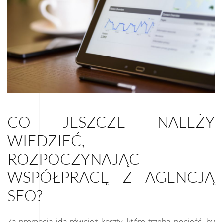
CO JESZCZE NALEŻY
WIEDZIEĆ,
ROZPOCZYNAJĄC
WSPÓŁPRACĘ Z AGENCJĄ
SEO?
Za promocją idą również koszty, które trzeba ponieść, by