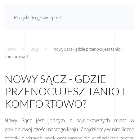
AGNIESZKA JAMRÓG
Przejdź do głównej treści
Home
Blog
Nowy Sącz - gdzie przenocujesz tanio i
komfortowo?
NOWY SĄCZ - GDZIE
PRZENOCUJESZ TANIO I
KOMFORTOWO?
Nowy Sącz jest jednym z najciekawszych miast w
południowej części naszego kraju. Znajdziemy w nim liczne
zabytki z różnych epok oraz wspaniale wyglądające tereny